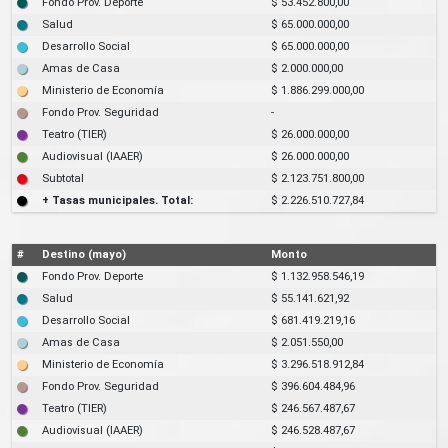
Fondo Prov. Deporte
$ 53.452.800,00
Salud
$ 65.000.000,00
Desarrollo Social
$ 65.000.000,00
Amas de Casa
$ 2.000.000,00
Ministerio de Economía
$ 1.886.299.000,00
Fondo Prov. Seguridad
-
Teatro (TIER)
$ 26.000.000,00
Audiovisual (IAAER)
$ 26.000.000,00
Subtotal
$ 2.123.751.800,00
+ Tasas municipales. Total:
$ 2.226.510.727,84
#
Destino (mayo)
Monto
Fondo Prov. Deporte
$ 1.132.958.546,19
Salud
$ 55.141.621,92
Desarrollo Social
$ 681.419.219,16
Amas de Casa
$ 2.051.550,00
Ministerio de Economía
$ 3.296.518.912,84
Fondo Prov. Seguridad
$ 396.604.484,96
Teatro (TIER)
$ 246.567.487,67
Audiovisual (IAAER)
$ 246.528.487,67