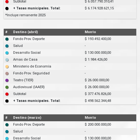
Subtotal
$ 6.057.790.310,41
+ Tasas municipales. Total:
$ 6.174.928.621,15
*Incluye remanente 2025
#
Destino (abril)
Monto
Fondo Prov. Deporte
$ 193.492.400,00
Salud
-
Desarrollo Social
$ 130.000.000,00
Amas de Casa
$ 1.984.426,00
Ministerio de Economía
-
Fondo Prov. Seguridad
-
Teatro (TIER)
$ 26.000.000,00
Audiovisual (IAAER)
$ 26.000.000,00
Subtotal
$ 377.476.826,00
+ Tasas municipales. Total:
$ 498.562.344,48
#
Destino (marzo)
Monto
Fondo Prov. Deporte
$ 200.000.000,00
Salud
-
Desarrollo Social
$ 130.000.000,00