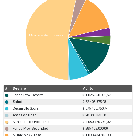
Ministerio de Economía
#
Destino
Monto
Fondo Prov. Deporte
$ 1.026.660.999,67
Salud
$ 62.403.875,08
Desarrollo Social
$ 575.435.750,74
Amas de Casa
$ 28.388.031,58
Ministerio de Economía
$ 4.080.720.750,02
Fondo Prov. Seguridad
$ 285.182.000,00
Municipios / Tasa
$ 1.093.484.816,90