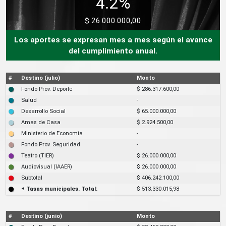
4.2%
$ 26.000.000,00
Los aportes se expresan mes a mes según el avance
del cumplimiento anual.
#
Destino (julio)
Monto
Fondo Prov. Deporte
$ 286.317.600,00
Salud
-
Desarrollo Social
$ 65.000.000,00
Amas de Casa
$ 2.924.500,00
Ministerio de Economía
-
Fondo Prov. Seguridad
-
Teatro (TIER)
$ 26.000.000,00
Audiovisual (IAAER)
$ 26.000.000,00
Subtotal
$ 406.242.100,00
+ Tasas municipales. Total:
$ 513.330.015,98
#
Destino (junio)
Monto