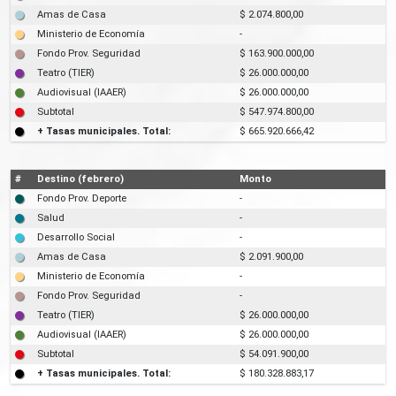
Amas de Casa
$ 2.074.800,00
Ministerio de Economía
-
Fondo Prov. Seguridad
$ 163.900.000,00
Teatro (TIER)
$ 26.000.000,00
Audiovisual (IAAER)
$ 26.000.000,00
Subtotal
$ 547.974.800,00
+ Tasas municipales. Total:
$ 665.920.666,42
#
Destino (febrero)
Monto
Fondo Prov. Deporte
-
Salud
-
Desarrollo Social
-
Amas de Casa
$ 2.091.900,00
Ministerio de Economía
-
Fondo Prov. Seguridad
-
Teatro (TIER)
$ 26.000.000,00
Audiovisual (IAAER)
$ 26.000.000,00
Subtotal
$ 54.091.900,00
+ Tasas municipales. Total:
$ 180.328.883,17