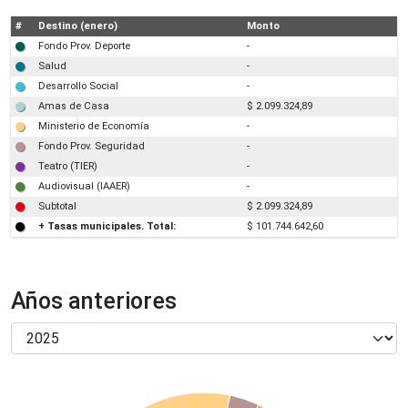
#
Destino (enero)
Monto
Fondo Prov. Deporte
-
Salud
-
Desarrollo Social
-
Amas de Casa
$ 2.099.324,89
Ministerio de Economía
-
Fondo Prov. Seguridad
-
Teatro (TIER)
-
Audiovisual (IAAER)
-
Subtotal
$ 2.099.324,89
+ Tasas municipales. Total:
$ 101.744.642,60
Años anteriores